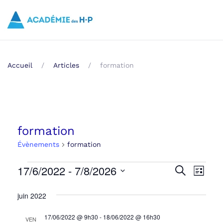
Skip to main content
Accueil
Articles
formation
formation
Évènements
formation
Évènements
17/6/2022
 - 
7/8/2026
Recher
Navi
Recherche
Liste
Sélectionnez
de
et
juin 2022
une
vue
navigat
date.
17/06/2022 @ 9h30
-
18/06/2022 @ 16h30
Évè
VEN