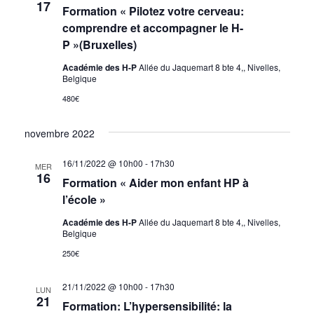
de
17
Formation « Pilotez votre cerveau:
vues
comprendre et accompagner le H-
P »(Bruxelles)
Évènem
Académie des H-P
Allée du Jaquemart 8 bte 4,, Nivelles,
Belgique
480€
novembre 2022
16/11/2022 @ 10h00
-
17h30
MER
16
Formation « Aider mon enfant HP à
l’école »
Académie des H-P
Allée du Jaquemart 8 bte 4,, Nivelles,
Belgique
250€
21/11/2022 @ 10h00
-
17h30
LUN
21
Formation: L’hypersensibilité: la