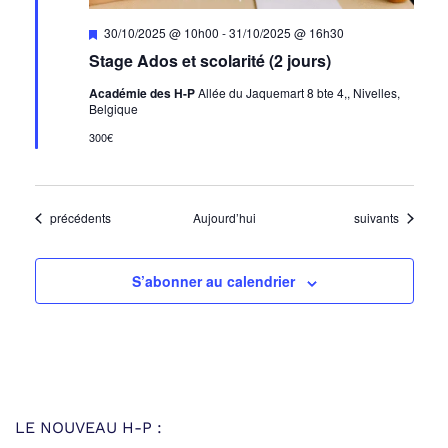
Mis
30/10/2025 @ 10h00
-
31/10/2025 @ 16h30
en
Stage Ados et scolarité (2 jours)
avant
Académie des H-P
Allée du Jaquemart 8 bte 4,, Nivelles,
Belgique
300€
Évènements
Évènements
précédents
Aujourd’hui
suivants
S’abonner au calendrier
LE NOUVEAU H-P :