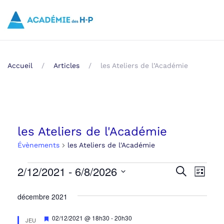
Skip to main content
Accueil
Articles
les Ateliers de l’Académie
les Ateliers de l'Académie
Évènements
les Ateliers de l'Académie
Évènements
2/12/2021
 - 
6/8/2026
Recher
Navi
Recherche
Liste
Sélectionnez
de
et
décembre 2021
une
vue
navigat
date.
Mis
02/12/2021 @ 18h30
-
20h30
Évè
JEU