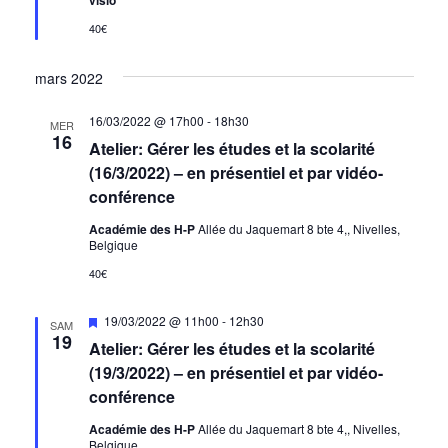
visio
40€
mars 2022
16/03/2022 @ 17h00
-
18h30
MER
16
Atelier: Gérer les études et la scolarité
(16/3/2022) – en présentiel et par vidéo-
conférence
Académie des H-P
Allée du Jaquemart 8 bte 4,, Nivelles,
Belgique
40€
Mis
19/03/2022 @ 11h00
-
12h30
SAM
en
19
Atelier: Gérer les études et la scolarité
avant
(19/3/2022) – en présentiel et par vidéo-
conférence
Académie des H-P
Allée du Jaquemart 8 bte 4,, Nivelles,
Belgique