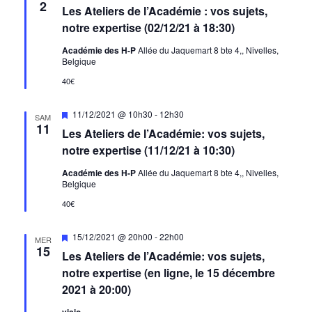
de
en
2
Les Ateliers de l’Académie : vos sujets,
avant
vues
notre expertise (02/12/21 à 18:30)
Évènem
Académie des H-P
Allée du Jaquemart 8 bte 4,, Nivelles,
Belgique
40€
Mis
11/12/2021 @ 10h30
-
12h30
SAM
en
11
Les Ateliers de l’Académie: vos sujets,
avant
notre expertise (11/12/21 à 10:30)
Académie des H-P
Allée du Jaquemart 8 bte 4,, Nivelles,
Belgique
40€
Mis
15/12/2021 @ 20h00
-
22h00
MER
en
15
Les Ateliers de l’Académie: vos sujets,
avant
notre expertise (en ligne, le 15 décembre
2021 à 20:00)