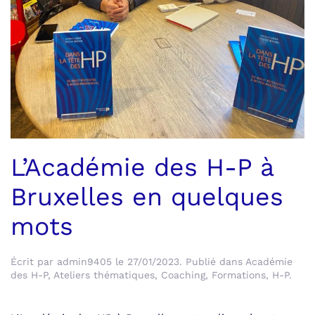
L’Académie des H-P à
Bruxelles en quelques
mots
Écrit par
admin9405
le
27/01/2023
. Publié dans
Académie
des H-P
,
Ateliers thématiques
,
Coaching
,
Formations
,
H-P
.