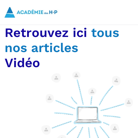
Accueil
Articles
Vidéo
Skip to main content
Retrouvez ici
tous
nos articles
Vidéo