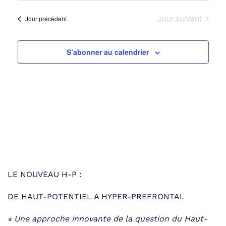
de
et
une
vue
navigat
Jour suivant
Jour précédent
date.
Évè
de
S’abonner au calendrier
vues
Évènem
LE NOUVEAU H-P :
DE HAUT-POTENTIEL A HYPER-PREFRONTAL
« Une approche innovante de la question du Haut-