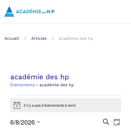
Skip to main content
Accueil
Articles
académie des hp
académie des hp
Évènements
académie des hp
Évènements
Il n’y a pas d’évènements à venir.
Notice
for
06/08/2026
6/8/2026
Recher
Navi
Recherche
Jour
Sélectionnez